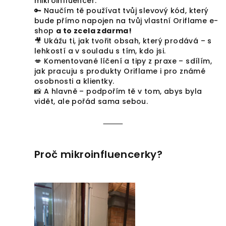
mikroinfluencer.
🔑 Naučím tě používat tvůj slevový kód, který
bude přímo napojen na tvůj vlastní Oriflame e-
shop
a to zcela zdarma!
🎥 Ukážu ti, jak tvořit obsah, který prodává – s
lehkostí a v souladu s tím, kdo jsi.
💋 Komentované líčení a tipy z praxe – sdílím,
jak pracuju s produkty Oriflame i pro známé
osobnosti a klientky.
📸 A hlavně – podpořím tě v tom, abys byla
vidět, ale pořád sama sebou.
⸻
Proč mikroinfluencerky?