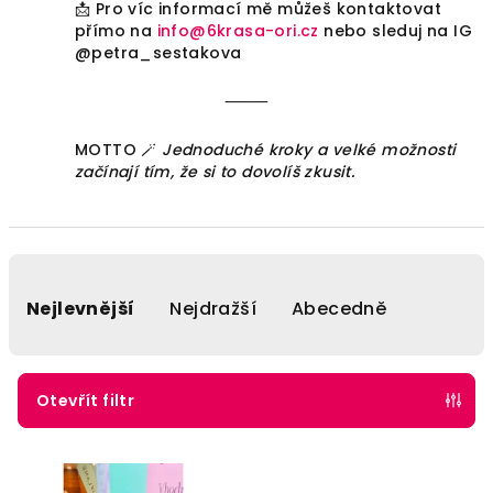
📩 Pro víc informací mě můžeš kontaktovat
přímo na
info@6krasa-ori.cz
nebo sleduj na IG
@petra_sestakova
⸻
MOTTO 🪄
Jednoduché kroky a velké možnosti
začínají tím, že si to dovolíš zkusit.
Ř
a
Nejlevnější
Nejdražší
Abecedně
z
e
n
Otevřít filtr
í
V
p
ý
r