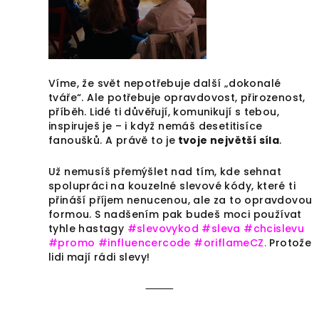
Víme, že svět nepotřebuje další „dokonalé
tváře“. Ale potřebuje opravdovost, přirozenost,
příběh. Lidé ti důvěřují, komunikují s tebou,
inspiruješ je – i když nemáš desetitisíce
fanoušků. A právě to je
tvoje největší síla
.
Už nemusíš přemýšlet nad tím, kde sehnat
spolupráci na kouzelné slevové kódy, které ti
přináší příjem nenucenou, ale za to opravdovou
formou. S nadšením pak budeš moci používat
tyhle hastagy
#slevovykod #sleva #chcislevu
#promo #influencercode #oriflameCZ.
Protože
lidi mají rádi slevy!
⸻