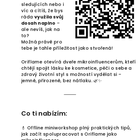
sledujících nebo i
víc a cítíš, že bys
ráda
využila svůj
dosah naplno
–
ale nevíš, jak na
to?
Možná právě pro
tebe je tahle příležitost jako stvořená!
Oriflame otevírá dveře mikroinfluencerům, kteří
chtějí spojit lásku ke kosmetice, péči o sebe a
zdravý životní styl s možností vydělat si –
jemně, přirozeně, bez nátlaku. 🌿✨
⸻
Co ti nabízím:
💄 Offline miniworkshop plný praktických tipů,
jak začít spolupracovat s Oriflame jako