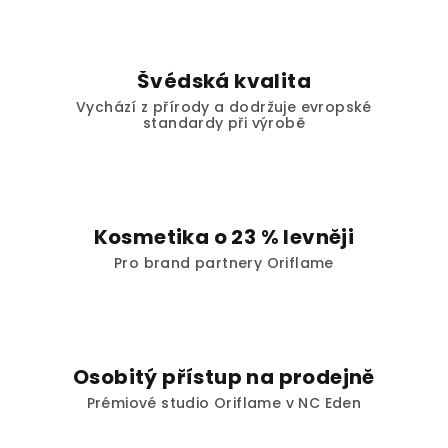
d
a
c
í
Švédská kvalita
p
Vychází z přírody a dodržuje evropské
r
standardy při výrobě
v
k
y
v
ý
Kosmetika o 23 % levněji
p
Pro brand partnery Oriflame
i
s
u
Osobitý přístup na prodejně
Prémiové studio Oriflame v NC Eden