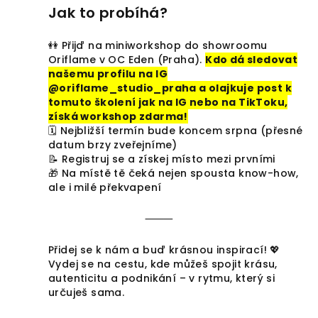
Jak to probíhá?
👭 Přijď na miniworkshop do showroomu
Oriflame v OC Eden (Praha).
Kdo dá sledovat
našemu profilu na IG
@oriflame_studio_praha a olajkuje post k
tomuto školení jak na IG nebo na TikToku,
získá workshop zdarma!
🗓 Nejbližší termín bude koncem srpna (přesné
datum brzy zveřejníme)
📝 Registruj se a získej místo mezi prvními
🎁 Na místě tě čeká nejen spousta know-how,
ale i milé překvapení
⸻
Přidej se k nám a buď krásnou inspirací! 💖
Vydej se na cestu, kde můžeš spojit krásu,
autenticitu a podnikání – v rytmu, který si
určuješ sama.