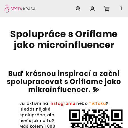
Přejít
na
obsah
Nákupn
Hledat
Přihlášení
Spolupráce s Oriflame
košík
jako microinfluencer
Buď krásnou inspirací a začni
spolupracovat s Oriflame jako
mikroinfluencer. 💫
Jsi aktivní na
Instagramu
nebo
TikToku
?
Hledáš nějaké
spolupráce, ale
nevíš jak na to?
Máš kolem 1 000