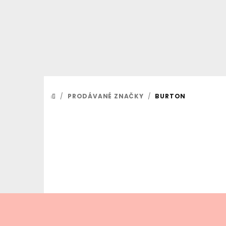
Přejít
na
obsah
/
PRODÁVANÉ ZNAČKY
/
BURTON
DOMŮ
Z
á