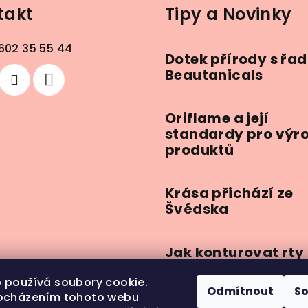
takt
Tipy a Novinky
602 35 55 44
Dotek přírody s řa
Beautanicals
Oriflame a její
standardy pro výr
produktů
Krása přichází ze
Švédska
Jak konturovat rty
 používá soubory cookie.
Odmítnout
S
ocházením tohoto webu