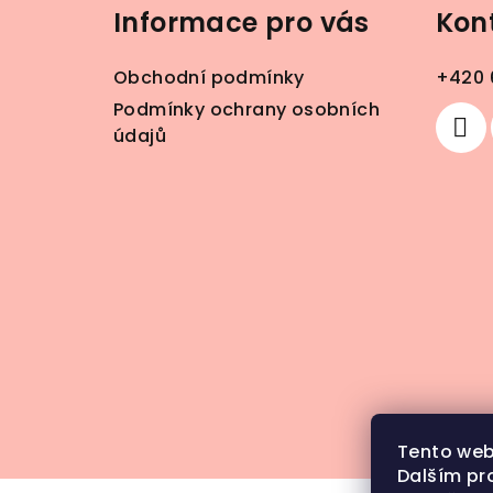
Informace pro vás
Kon
p
a
Obchodní podmínky
+420 
t
Podmínky ochrany osobních
údajů
í
Tento web
Dalším pr