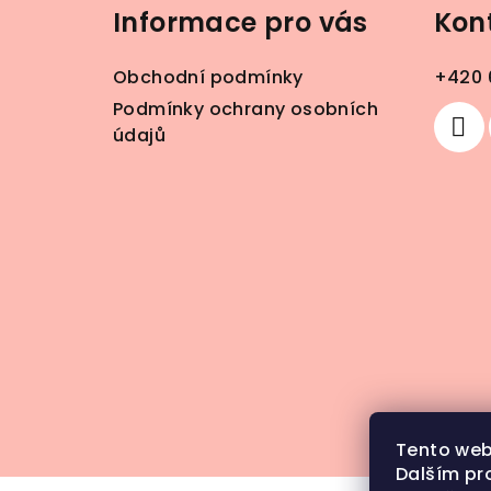
Informace pro vás
Kon
p
a
Obchodní podmínky
+420 
t
Podmínky ochrany osobních
údajů
í
Tento web
Dalším pr