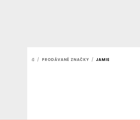
Přejít
na
obsah
/
PRODÁVANÉ ZNAČKY
/
JAMIE
DOMŮ
Z
á