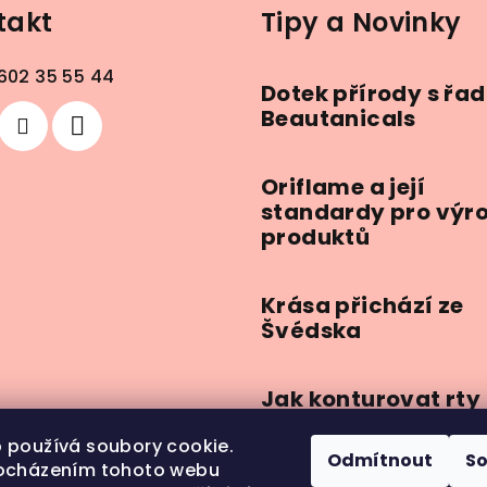
takt
Tipy a Novinky
602 35 55 44
Dotek přírody s řa
Beautanicals
Oriflame a její
standardy pro výr
produktů
Krása přichází ze
Švédska
Jak konturovat rty
 používá soubory cookie.
Odmítnout
S
ocházením tohoto webu